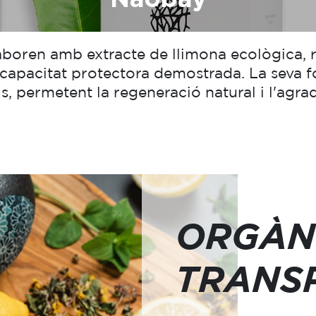
boren amb extracte de llimona ecològica, ri
capacitat protectora demostrada. La seva fo
lls, permetent la regeneració natural i l'agr
ORGÀNI
TRANS