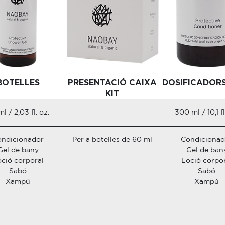
BOTELLES
PRESENTACIÓ CAIXA
DOSIFICADOR
KIT
l / 2,03 fl. oz.
300 ml / 10,1 fl
ndicionador
Per a botelles de 60 ml
Condicionad
Gel de bany
Gel de ban
ció corporal
Loció corpo
Sabó
Sabó
Xampú
Xampú