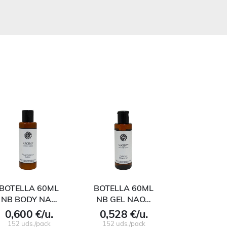
BOTELLA 60ML
BOTELLA 60ML
KIT PR
NB BODY NA…
NB GEL NAO…
BOTELLE
0,600 €/u.
0,528 €/u.
4,800 
152 uds./pack
152 uds./pack
18 uds./