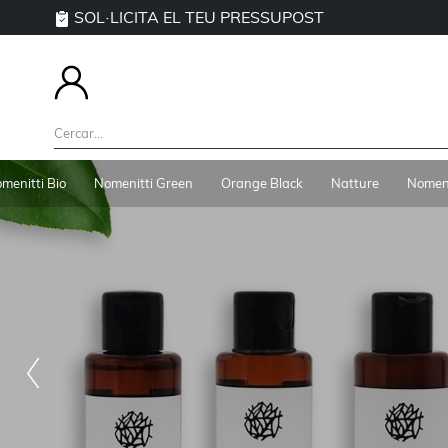
SOL·LICITA EL TEU PRESSUPOST
menitti Bio
Nomenitti Green
Orange Black
Natture
Nomeni