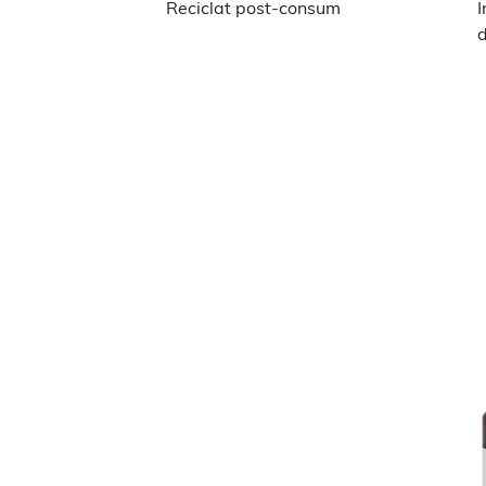
Reciclat post-consum
I
d