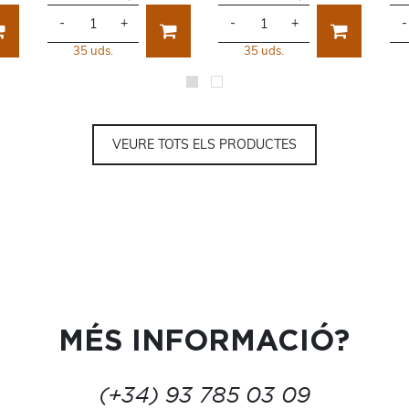
-
+
-
+
-
35 uds.
35 uds.
VEURE TOTS ELS PRODUCTES
MÉS INFORMACIÓ?
(+34) 93 785 03 09