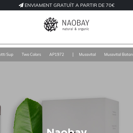
ENVIAMENT GRATUÏT A PARTIR DE 70€
|
tti Sup
Two Colors
AP1972
Mussvital
Mussvital Botan
Naobay