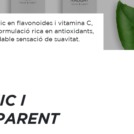
c en flavonoides i vitamina C,
rmulació rica en antioxidants,
adable sensació de suavitat.
C I
PARENT