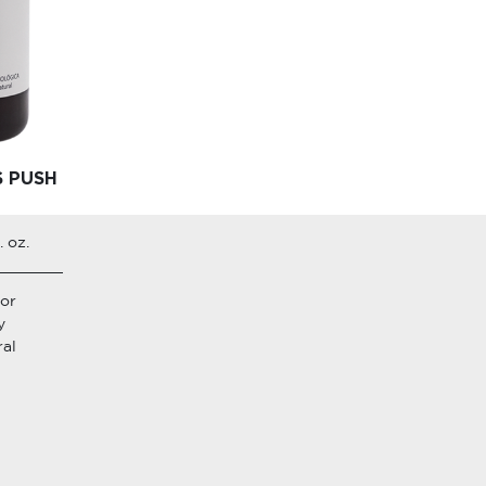
S PUSH
. oz.
or
y
ral