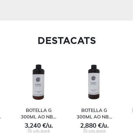
DESTACATS
BOTELLA G
BOTELLA G
…
300ML AO NB…
300ML AO NB…
3,240 €/u.
2,880 €/u.
35 uds./pack
35 uds./pack