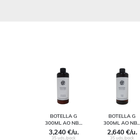
BOTELLA G
BOTELLA G
300ML AO NB…
300ML AO NB
3,240 €/u.
2,640 €/u.
35 uds./pack
35 uds./pack