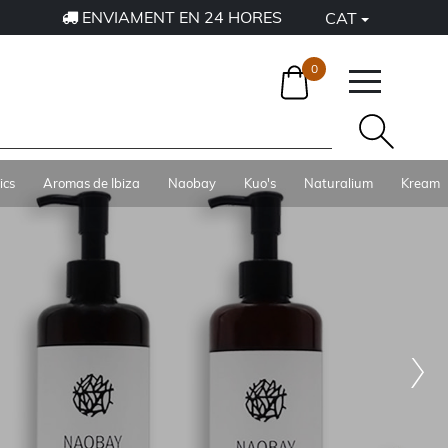
ENVIAMENT EN 24 HORES
CAT
0
ics
Aromas de Ibiza
Naobay
Kuo's
Naturalium
Kream