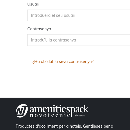
Usuari
Contrasenya
¿Ha oblidat la seva contrasenya?
Productes d'acolliment per a hotels. Gentileses per a