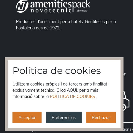
Productes d'acolliment per a hotels. Gentileses per a
hostaleria des de 1972.
Política de cookies
ENVIAMENT GRATIS
a la Península a partir de 70 €
Utilitzem cookies pròpies i de tercers amb finalitat
ENTREGA EN 24 h.
exclusivament tècnica. Clica AQUÍ, per a més
Balears, Ceuta i Melilla
48 h.
informació sobre la
POLÍTICA DE COOKIES
.
Canàries
10 dies
Resta d'Europa
3-5 dies
Acceptar
Preferencias
Rechazar
Avís legal
Condicions