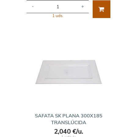
-
+
1 uds.
SAFATA SK PLANA 300X185
TRANSLÚCIDA
2,040 €/u.
1 uds./u