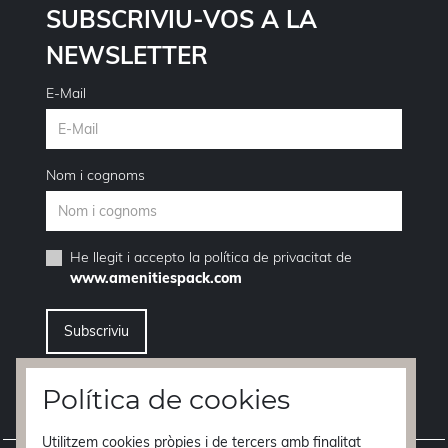
SUBSCRIVIU-VOS A LA
NEWSLETTER
E-Mail
Nom i cognoms
He llegit i accepto la
política de privacitat
de
www.amenitiespack.com
Vull donar-me de baixa del servei de newsletters
Política de cookies
Utilitzem cookies pròpies i de tercers amb finalitat