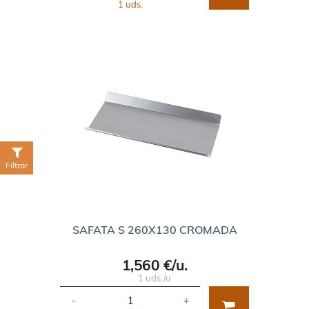
1 uds.
Filtrar
SAFATA S 260X130 CROMADA
1,560 €/u.
1 uds./u
-
+