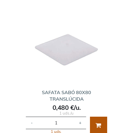
SAFATA SABÓ 80X80
TRANSLÚCIDA
0,480 €/u.
1 uds./u
-
+
1 uds.