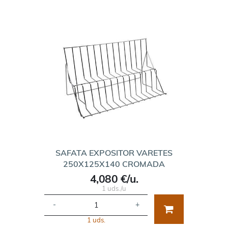
SAFATA EXPOSITOR VARETES
250X125X140 CROMADA
4,080 €/u.
1 uds./u
-
+
1 uds.