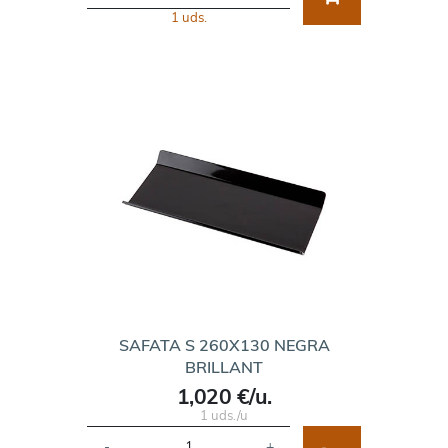
1 uds.
SAFATA S 260X130 NEGRA
BRILLANT
1,020 €/u.
1 uds./u
-
+