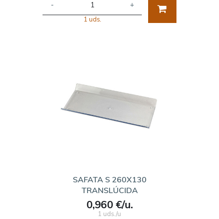
-
+
1 uds.
SAFATA S 260X130
TRANSLÚCIDA
0,960 €/u.
1 uds./u