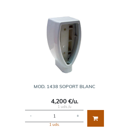
MOD. 1438 SOPORT BLANC
4,200 €/u.
1 uds./u
-
+
1 uds.