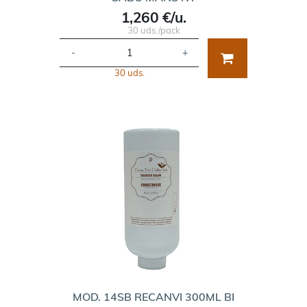
1,260 €/u.
30 uds./pack
-
+
30 uds.
MOD. 14SB RECANVI 300ML BI