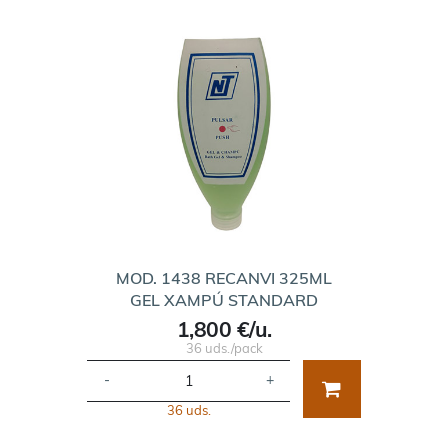
MOD. 1438 RECANVI 325ML
GEL XAMPÚ STANDARD
1,800 €/u.
36 uds./pack
-
+
36 uds.