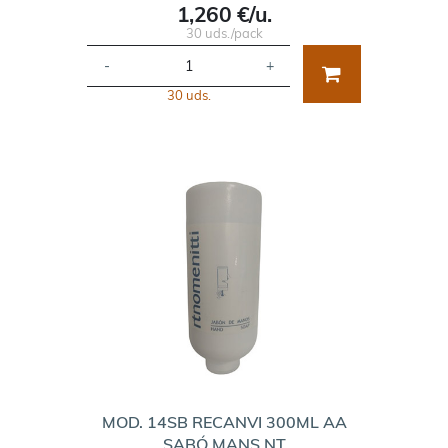
1,260 €/u.
30 uds./pack
-
+
30 uds.
MOD. 14SB RECANVI 300ML AA
SABÓ MANS NT