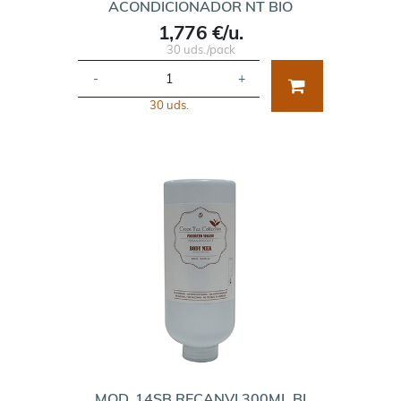
ACONDICIONADOR NT BIO
1,776 €/u.
30 uds./pack
-
+
30 uds.
MOD. 14SB RECANVI 300ML BI