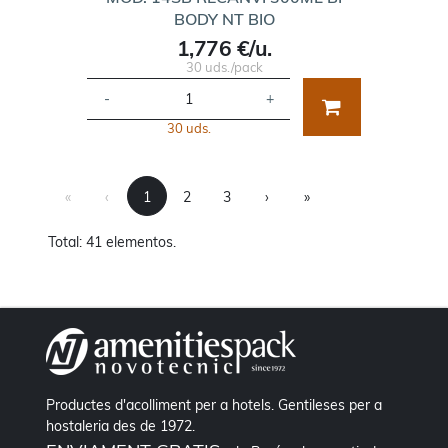
BODY NT BIO
1,776 €/u.
30 uds./pack
-
+
30 uds.
First
Previous
Next
Last
«
‹
1
2
3
›
»
Total: 41 elementos.
Productes d'acolliment per a hotels. Gentileses per a
hostaleria des de 1972.