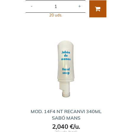
-
+
20 uds.
MOD. 14F4 NT RECANVI 340ML
SABÓ MANS
2,040 €/u.
20 uds./pack