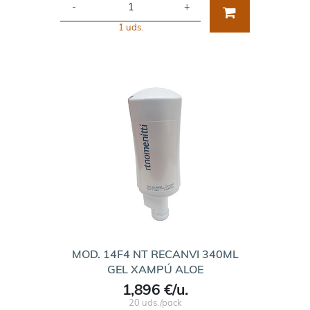
-
+
1 uds.
MOD. 14F4 NT RECANVI 340ML
GEL XAMPÚ ALOE
1,896 €/u.
20 uds./pack