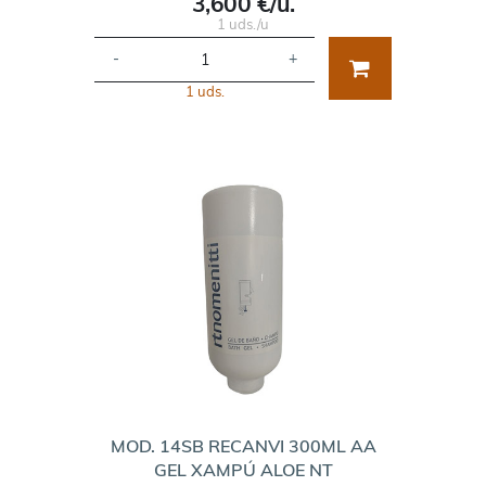
3,600 €/u.
1 uds./u
-
+
1 uds.
MOD. 14SB RECANVI 300ML AA
GEL XAMPÚ ALOE NT