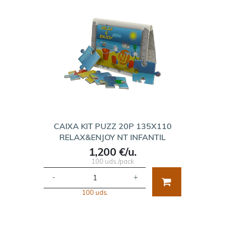
CAIXA KIT PUZZ 20P 135X110
RELAX&ENJOY NT INFANTIL
1,200 €/u.
100 uds./pack
-
+
100 uds.