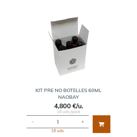
KIT PRE NO BOTELLES 60ML
NAOBAY
4,800 €/u.
18 uds./pack
-
+
18 uds.