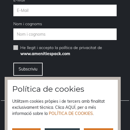
Nom i cognoms
He llegit i accepto la
política de privacitat
de
www.amenitiespack.com
Vull donar-me de baixa del servei de newsletters
Política de cookies
Utilitzem cookies pròpies i de tercers amb finalitat
Avís legal
exclusivament tècnica. Clica AQUÍ, per a més
informació sobre la
POLÍTICA DE COOKIES
.
Condicions de compra