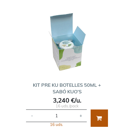
KIT PRE KU BOTELLES 50ML +
SABÓ KUO'S
3,240 €/u.
16 uds./pack
-
+
16 uds.