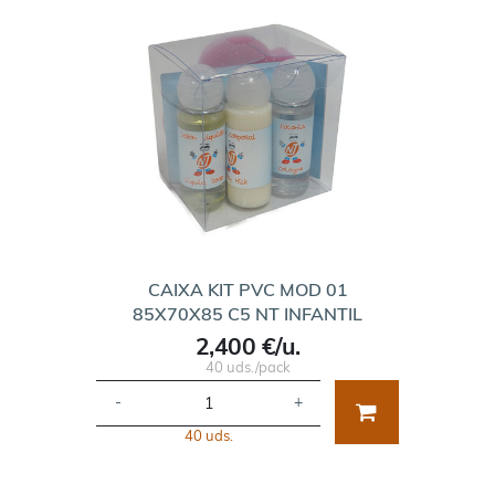
CAIXA KIT PVC MOD 01
85X70X85 C5 NT INFANTIL
2,400 €/u.
40 uds./pack
-
+
40 uds.