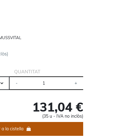
MUSSVITAL
clòs)
QUANTITAT
131,04 €
(35 u - IVA no inclòs)
 a la cistella