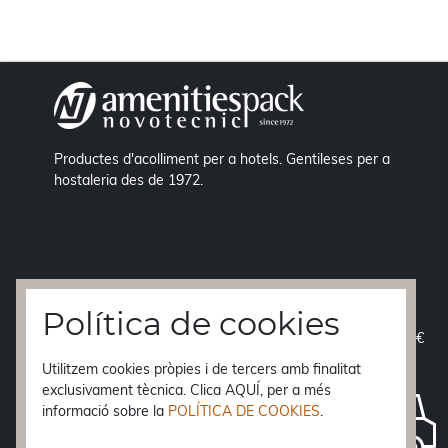
Productes d'acolliment per a hotels. Gentileses per a
hostaleria des de 1972.
Política de cookies
ENVIAMENT GRATIS
a la Península a partir de 70 €
Utilitzem cookies pròpies i de tercers amb finalitat
ENTREGA EN 24 h.
exclusivament tècnica. Clica AQUÍ, per a més
Balears, Ceuta i Melilla
48 h.
informació sobre la
POLÍTICA DE COOKIES
.
Canàries
10 dies