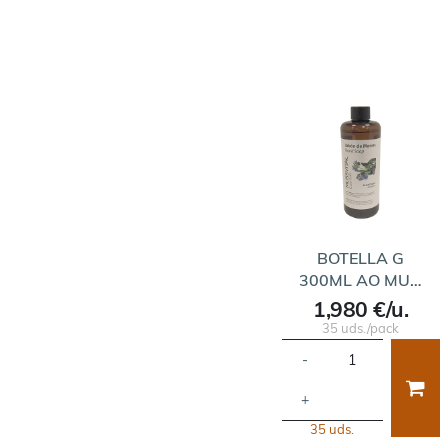
BOTELLA G
300ML AO MU…
1,980 €/u.
35 uds./pack
-
+
35 uds.