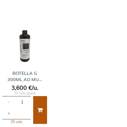
BOTELLA G
300ML AO MU…
3,600 €/u.
35 uds./pack
-
+
35 uds.