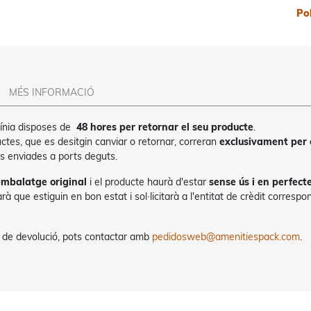
Po
MÉS INFORMACIÓ
línia disposes de
48 hores per retornar el seu producte
.
tes, que es desitgin canviar o retornar, correran
exclusivament per 
s enviades a ports deguts.
 embalatge original
i el producte haurà d'estar
sense ús i en perfect
rà que estiguin en bon estat i sol·licitarà a l'entitat de crèdit corresp
 de devolució, pots contactar amb
pedidosweb@amenitiespack.com
.