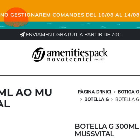
NO GESTIONAREM COMANDES DEL 10/08 AL 14/08
ENVIAMENT GRATUÏT A PARTIR DE 70€
0ML AO MU
PÀGINA D'INICI
BOTIGA O
BOTELLA G
BOTELLA G
AL
BOTELLA G 300ML
MUSSVITAL