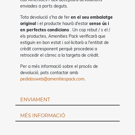
enviades a ports deguts.
Tota devolució s'ha de fer
en el seu embalatge
original
i el producte haurà d'estar
sense ús i
en perfectes condicions
. Un cop rebut / s el /
els productes, Amenities Pack verificarà que
estiguin en bon estat i sol·licitarà a l'entitat de
crèdit corresponent perquè procedeixi a
retrocedir el càrrec a la targeta de crèdit.
Per a més informació sobre el procés de
devolució, pots contactar amb
pedidosweb@amenitiespack.com
.
ENVIAMENT
MÉS INFORMACIÓ