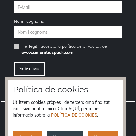
Nom i cognoms
He llegit i accepto la
política de privacitat
de
www.amenitiespack.com
Vull donar-me de baixa del servei de newsletters
Política de cookies
Utilitzem cookies pròpies i de tercers amb finalitat
exclusivament tècnica. Clica AQUÍ, per a més
Avís legal
informació sobre la
POLÍTICA DE COOKIES
.
Condicions de compra
Política de privacitat