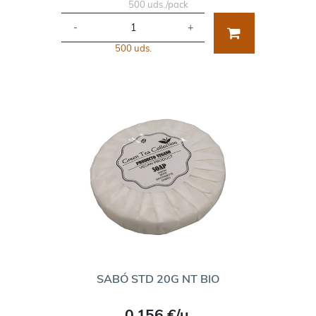
500 uds./pack
-
+
500 uds.
SABÓ STD 20G NT BIO
0,156 €/u.