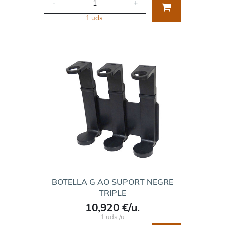
-
+
1 uds.
BOTELLA G AO SUPORT NEGRE
TRIPLE
10,920 €/u.
1 uds./u