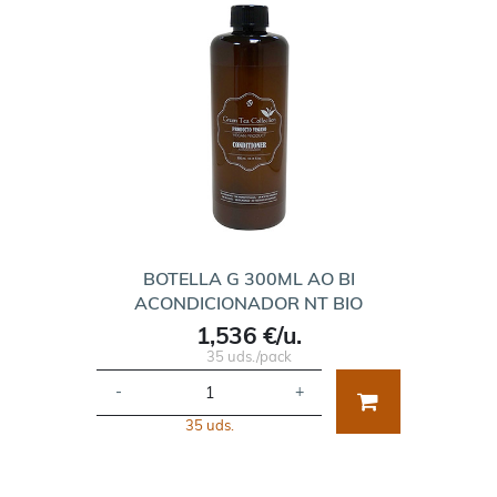
BOTELLA G 300ML AO BI
ACONDICIONADOR NT BIO
1,536 €/u.
35 uds./pack
-
+
35 uds.