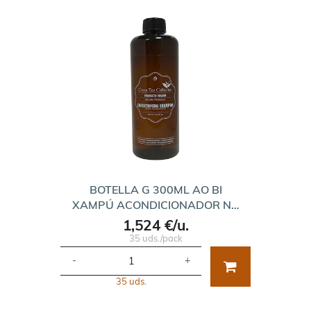
BOTELLA G 300ML AO BI
XAMPÚ ACONDICIONADOR N…
1,524 €/u.
35 uds./pack
-
+
35 uds.