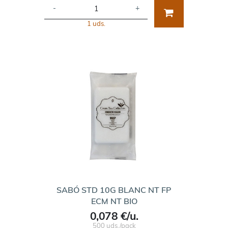
-
+
1 uds.
SABÓ STD 10G BLANC NT FP
ECM NT BIO
0,078 €/u.
500 uds./pack