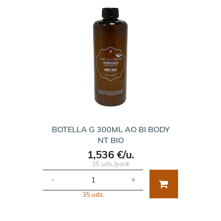
BOTELLA G 300ML AO BI BODY
NT BIO
1,536 €/u.
35 uds./pack
-
+
35 uds.