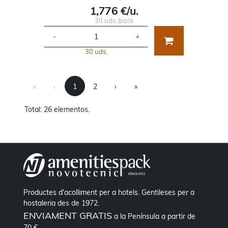
1,776 €/u.
30 uds./pack
-
+
30 uds.
First
Previous
Next
Last
«
‹
1
2
›
»
Total: 26 elementos.
Productes d'acolliment per a hotels. Gentileses per a
hostaleria des de 1972.
ENVIAMENT GRATIS
a la Península a partir de
70 €