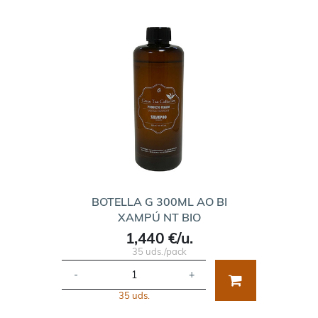
BOTELLA G 300ML AO BI
XAMPÚ NT BIO
1,440 €/u.
35 uds./pack
-
+
35 uds.