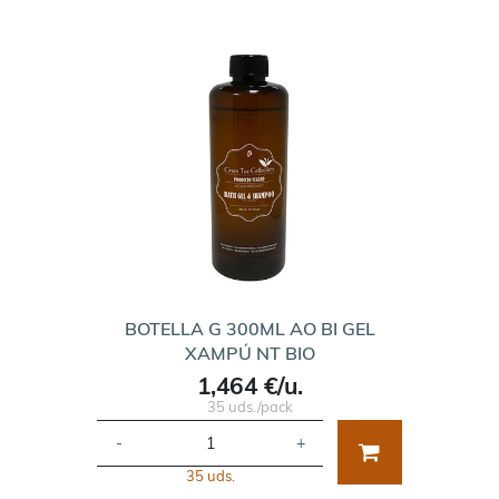
BOTELLA G 300ML AO BI GEL
XAMPÚ NT BIO
1,464 €/u.
35 uds./pack
-
+
35 uds.