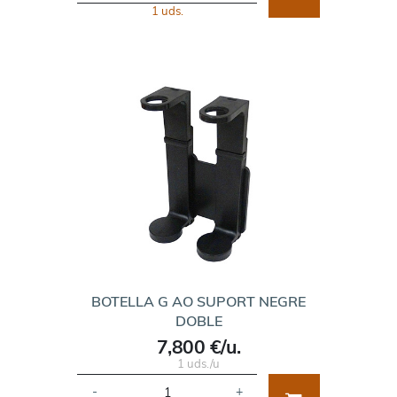
1 uds.
BOTELLA G AO SUPORT NEGRE
DOBLE
7,800 €/u.
1 uds./u
-
+