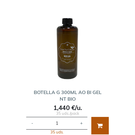
BOTELLA G 300ML AO BI GEL
NT BIO
1,440 €/u.
35 uds./pack
-
+
35 uds.