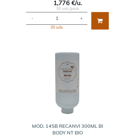
1,776 €/u.
30 uds./pack
-
+
30 uds.
MOD. 14SB RECANVI 300ML BI
BODY NT BIO