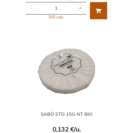
-
+
500 uds.
SABÓ STD 15G NT BIO
0,132 €/u.