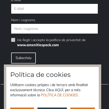
Nom i cognoms
He llegit i accepto la
política de privacitat
de
www.amenitiespack.com
Vull donar-me de baixa del servei de newsletters
Política de cookies
Utilitzem cookies pròpies i de tercers amb finalitat
Avís legal
exclusivament tècnica. Clica AQUÍ, per a més
informació sobre la
POLÍTICA DE COOKIES
.
Condicions de compra