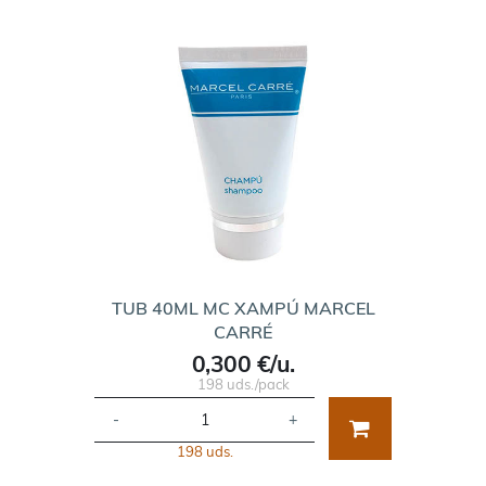
TUB 40ML MC XAMPÚ MARCEL
CARRÉ
0,300 €/u.
198 uds./pack
-
+
198 uds.