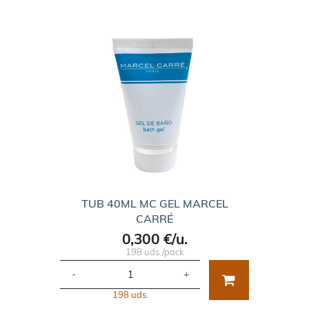
TUB 40ML MC GEL MARCEL
CARRÉ
0,300 €/u.
198 uds./pack
-
+
198 uds.