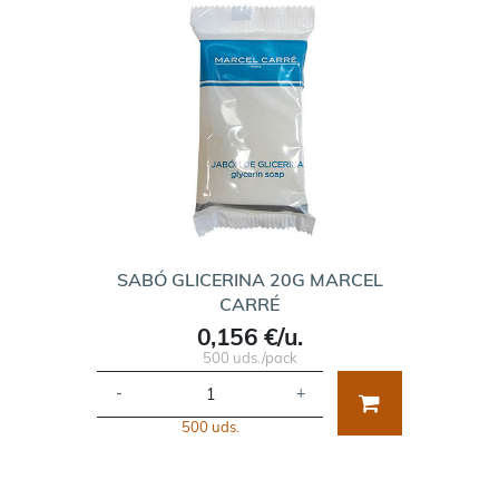
SABÓ GLICERINA 20G MARCEL
CARRÉ
0,156 €/u.
500 uds./pack
-
+
500 uds.