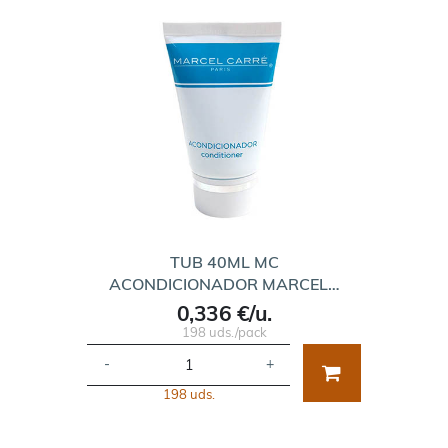
TUB 40ML MC
ACONDICIONADOR MARCEL…
0,336 €/u.
198 uds./pack
-
+
198 uds.